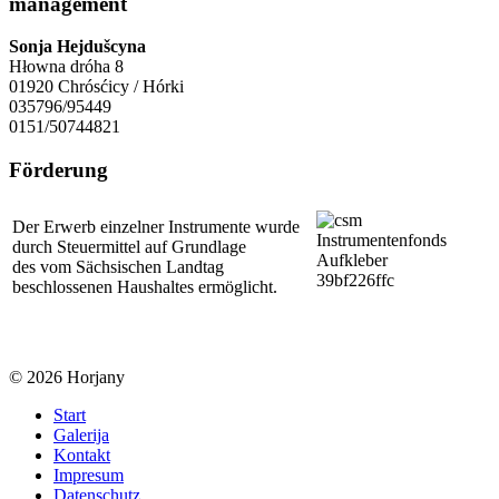
management
Sonja Hejdušcyna
Hłowna dróha 8
01920 Chrósćicy / Hórki
035796/95449
0151/50744821
Förderung
Der Erwerb einzelner Instrumente wurde
durch Steuermittel auf Grundlage
des vom Sächsischen Landtag
beschlossenen Haushaltes ermöglicht.
© 2026 Horjany
Start
Galerija
Kontakt
Impresum
Datenschutz