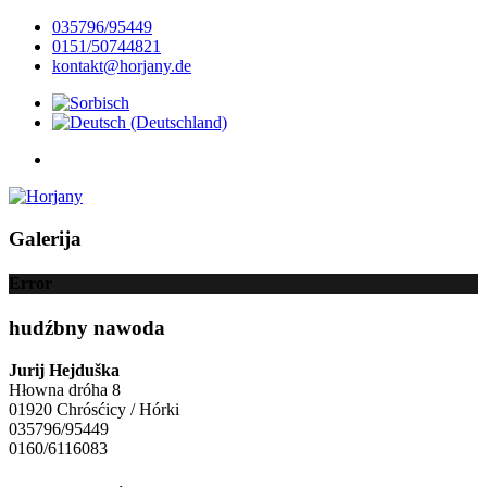
035796/95449
0151/50744821
kontakt@horjany.de
Galerija
Error
hudźbny nawoda
Jurij Hejduška
Hłowna dróha 8
01920 Chrósćicy / Hórki
035796/95449
0160/6116083