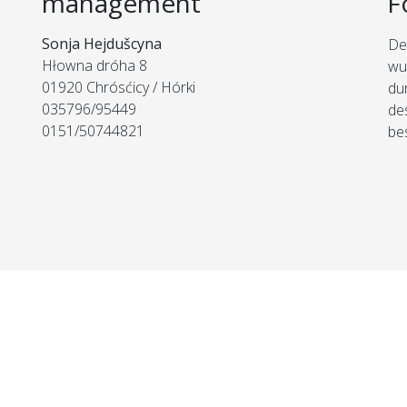
management
F
Sonja Hejdušcyna
De
Hłowna dróha 8
wu
01920 Chrósćicy / Hórki
du
035796/95449
de
0151/50744821
be