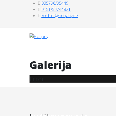
035796/95449
0151/50744821
kontakt@horjany.de
Galerija
Error