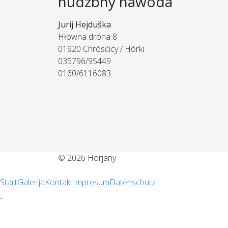
hudźbny nawoda
Jurij Hejduška
Hłowna dróha 8
01920 Chrósćicy / Hórki
035796/95449
0160/6116083
© 2026 Horjany
Start
Galerija
Kontakt
Impresum
Datenschutz