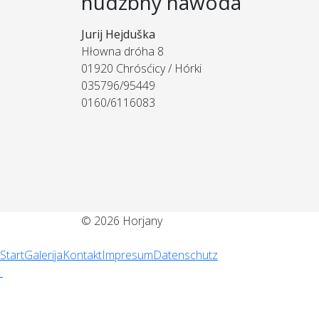
hudźbny nawoda
Jurij Hejduška
Hłowna dróha 8
01920 Chrósćicy / Hórki
035796/95449
0160/6116083
© 2026 Horjany
Start
Galerija
Kontakt
Impresum
Datenschutz