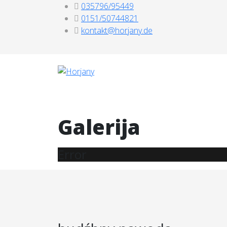
035796/95449
0151/50744821
kontakt@horjany.de
Galerija
Error