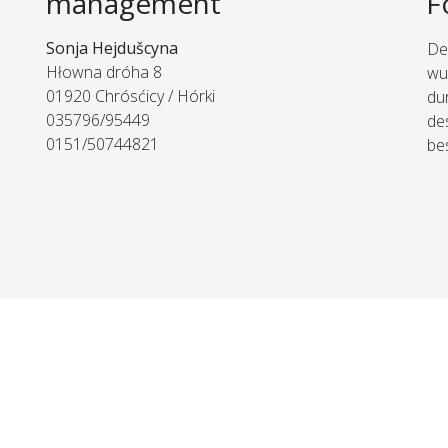
management
F
Sonja Hejdušcyna
De
Hłowna dróha 8
wu
01920 Chrósćicy / Hórki
du
035796/95449
de
0151/50744821
be