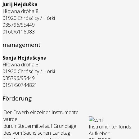
Jurij Hejduška
Hłowna dróha 8
01920 Chrósćicy / Hórki
035796/95449
0160/6116083
management
Sonja Hejdušcyna
Hłowna dróha 8
01920 Chrósćicy / Hórki
035796/95449
0151/50744821
Förderung
Der Erwerb einzelner Instrumente
wurde
durch Steuermittel auf Grundlage
des vom Sächsischen Landtag