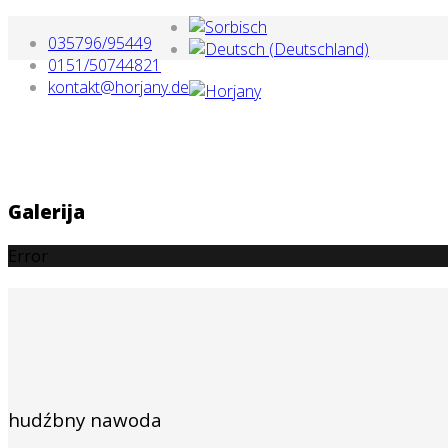
035796/95449
0151/50744821
kontakt@horjany.de
Galerija
Error
hudźbny nawoda