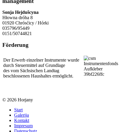
management
Sonja Hejdušcyna
Hłowna dróha 8
01920 Chrósćicy / Hórki
035796/95449
0151/50744821
Förderung
Der Erwerb einzelner Instrumente wurde
durch Steuermittel auf Grundlage
des vom Sächsischen Landtag
beschlossenen Haushaltes ermöglicht.
© 2026 Horjany
Start
Galerija
Kontakt
Impresum
Datenschutz