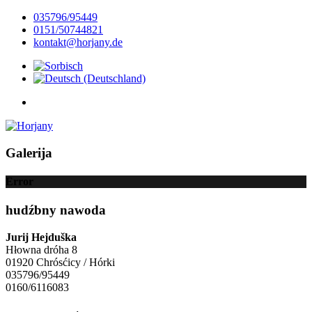
035796/95449
0151/50744821
kontakt@horjany.de
Galerija
Error
hudźbny nawoda
Jurij Hejduška
Hłowna dróha 8
01920 Chrósćicy / Hórki
035796/95449
0160/6116083