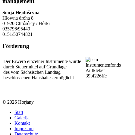
management
Sonja Hejdušcyna
Hłowna dróha 8
01920 Chrósćicy / Hórki
035796/95449
0151/50744821
Förderung
Der Erwerb einzelner Instrumente wurde
durch Steuermittel auf Grundlage
des vom Sächsischen Landtag
beschlossenen Haushaltes ermöglicht.
© 2026 Horjany
Start
Galerija
Kontakt
Impresum
Datenschutz