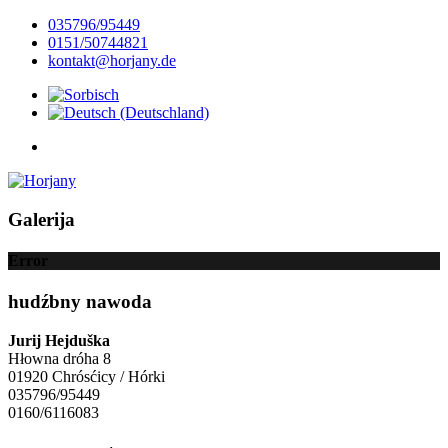
035796/95449
0151/50744821
kontakt@horjany.de
Galerija
Error
hudźbny nawoda
Jurij Hejduška
Hłowna dróha 8
01920 Chrósćicy / Hórki
035796/95449
0160/6116083