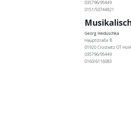
035796/95449
0151/50744821
Musikalisc
Georg Heiduschka
Hauptstraße 8
01920 Crostwitz OT Hor
035796/95449
0160/6116083