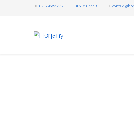
035796/95449
0151/50744821
kontakt@hor