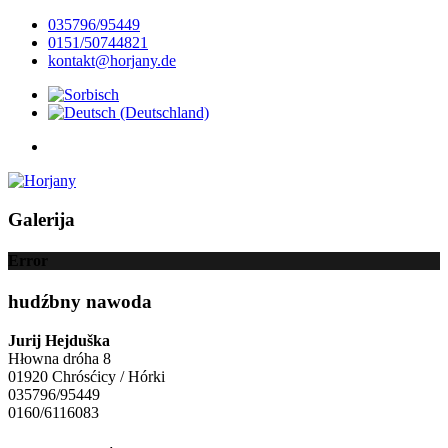
035796/95449
0151/50744821
kontakt@horjany.de
Galerija
Error
hudźbny nawoda
Jurij Hejduška
Hłowna dróha 8
01920 Chrósćicy / Hórki
035796/95449
0160/6116083