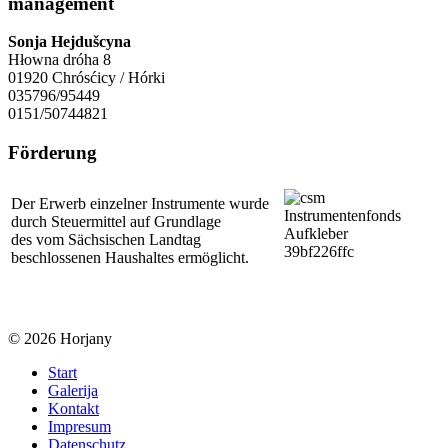
management
Sonja Hejdušcyna
Hłowna dróha 8
01920 Chrósćicy / Hórki
035796/95449
0151/50744821
Förderung
Der Erwerb einzelner Instrumente wurde
durch Steuermittel auf Grundlage
des vom Sächsischen Landtag
beschlossenen Haushaltes ermöglicht.
© 2026 Horjany
Start
Galerija
Kontakt
Impresum
Datenschutz