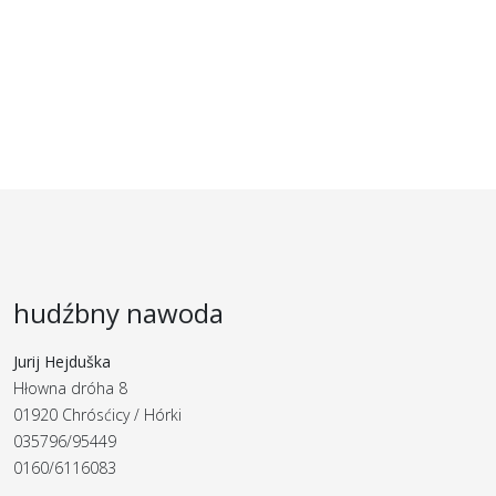
hudźbny nawoda
Jurij Hejduška
Hłowna dróha 8
01920 Chrósćicy / Hórki
035796/95449
0160/6116083