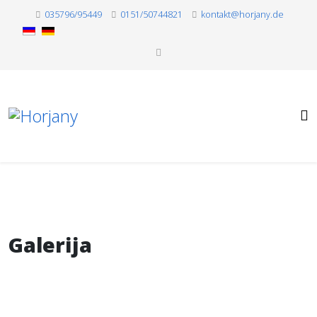
035796/95449
0151/50744821
kontakt@horjany.de
Galerija