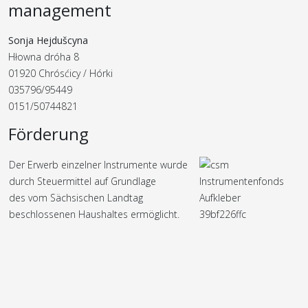
management
Sonja Hejdušcyna
Hłowna dróha 8
01920 Chrósćicy / Hórki
035796/95449
0151/50744821
Förderung
Der Erwerb einzelner Instrumente wurde
durch Steuermittel auf Grundlage
des vom Sächsischen Landtag
beschlossenen Haushaltes ermöglicht.