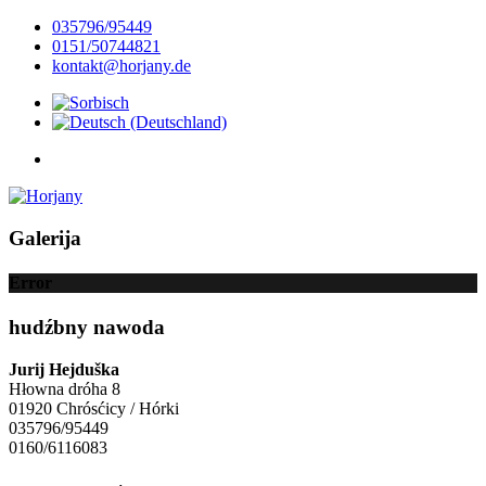
035796/95449
0151/50744821
kontakt@horjany.de
Galerija
Error
hudźbny nawoda
Jurij Hejduška
Hłowna dróha 8
01920 Chrósćicy / Hórki
035796/95449
0160/6116083