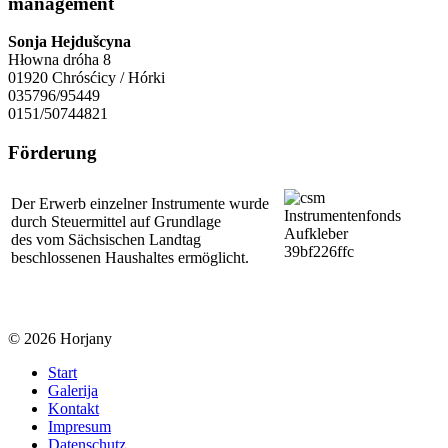
management
Sonja Hejdušcyna
Hłowna dróha 8
01920 Chrósćicy / Hórki
035796/95449
0151/50744821
Förderung
Der Erwerb einzelner Instrumente wurde
durch Steuermittel auf Grundlage
des vom Sächsischen Landtag
beschlossenen Haushaltes ermöglicht.
© 2026 Horjany
Start
Galerija
Kontakt
Impresum
Datenschutz