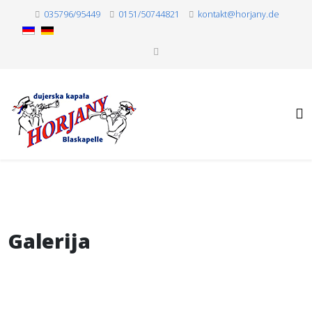
035796/95449
0151/50744821
kontakt@horjany.de
Galerija