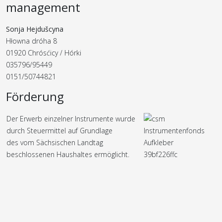
management
Sonja Hejdušcyna
Hłowna dróha 8
01920 Chrósćicy / Hórki
035796/95449
0151/50744821
Förderung
Der Erwerb einzelner Instrumente wurde
durch Steuermittel auf Grundlage
des vom Sächsischen Landtag
beschlossenen Haushaltes ermöglicht.