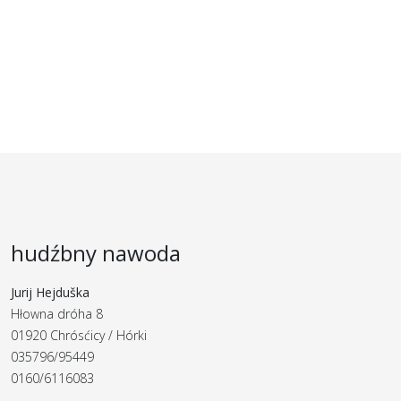
hudźbny nawoda
Jurij Hejduška
Hłowna dróha 8
01920 Chrósćicy / Hórki
035796/95449
0160/6116083