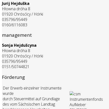
Jurij Hejduška
Hłowna dróha 8
01920 Chrósćicy / Hórki
035796/95449
0160/6116083
management
Sonja Hejdušcyna
Hłowna dróha 8
01920 Chrósćicy / Hórki
035796/95449
0151/50744821
Förderung
Der Erwerb einzelner Instrumente
wurde
durch Steuermittel auf Grundlage
des vom Sächsischen Landtag