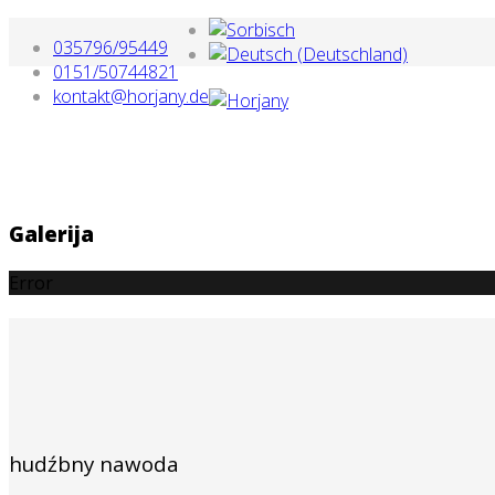
035796/95449
0151/50744821
kontakt@horjany.de
Galerija
Error
hudźbny nawoda