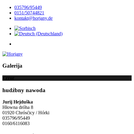
035796/95449
0151/50744821
kontakt@horjany.de
Galerija
Error
hudźbny nawoda
Jurij Hejduška
Hłowna dróha 8
01920 Chrósćicy / Hórki
035796/95449
0160/6116083