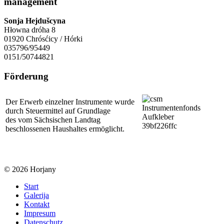
management
Sonja Hejdušcyna
Hłowna dróha 8
01920 Chrósćicy / Hórki
035796/95449
0151/50744821
Förderung
Der Erwerb einzelner Instrumente wurde
durch Steuermittel auf Grundlage
des vom Sächsischen Landtag
beschlossenen Haushaltes ermöglicht.
© 2026 Horjany
Start
Galerija
Kontakt
Impresum
Datenschutz