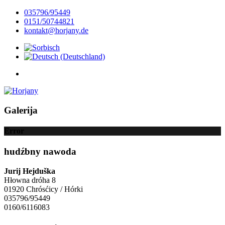
035796/95449
0151/50744821
kontakt@horjany.de
Galerija
Error
hudźbny nawoda
Jurij Hejduška
Hłowna dróha 8
01920 Chrósćicy / Hórki
035796/95449
0160/6116083