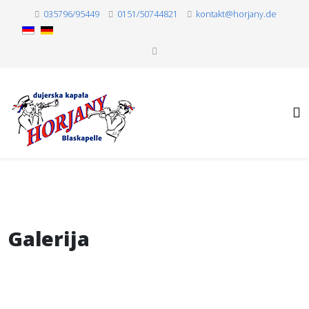
035796/95449
0151/50744821
kontakt@horjany.de
Galerija