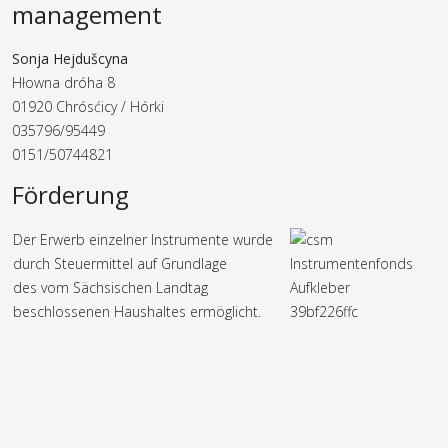
management
Sonja Hejdušcyna
Hłowna dróha 8
01920 Chrósćicy / Hórki
035796/95449
0151/50744821
Förderung
Der Erwerb einzelner Instrumente wurde
durch Steuermittel auf Grundlage
des vom Sächsischen Landtag
beschlossenen Haushaltes ermöglicht.