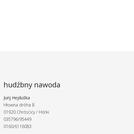
hudźbny nawoda
Jurij Hejduška
Hłowna dróha 8
01920 Chrósćicy / Hórki
035796/95449
0160/6116083