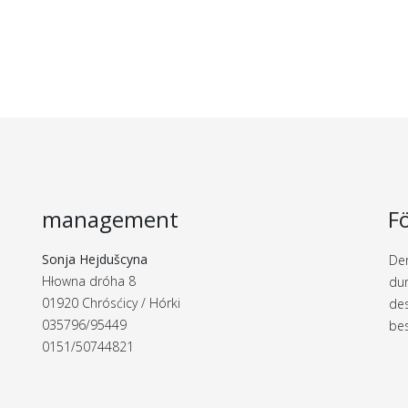
management
F
Sonja Hejdušcyna
Der
Hłowna dróha 8
dur
01920 Chrósćicy / Hórki
de
035796/95449
bes
0151/50744821