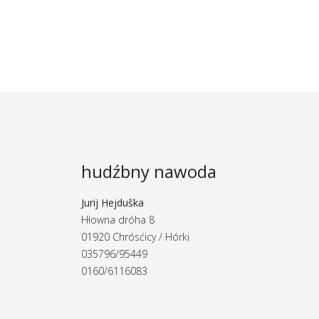
hudźbny nawoda
Jurij Hejduška
Hłowna dróha 8
01920 Chrósćicy / Hórki
035796/95449
0160/6116083