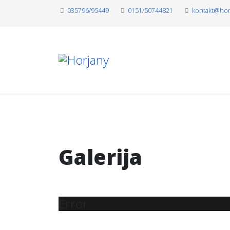
035796/95449
0151/50744821
kontakt@hor
Galerija
Error