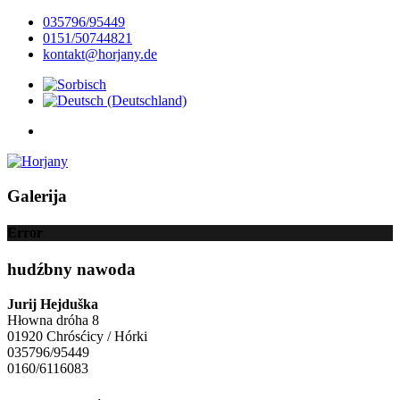
035796/95449
0151/50744821
kontakt@horjany.de
Galerija
Error
hudźbny nawoda
Jurij Hejduška
Hłowna dróha 8
01920 Chrósćicy / Hórki
035796/95449
0160/6116083