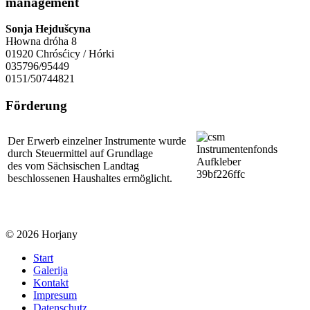
management
Sonja Hejdušcyna
Hłowna dróha 8
01920 Chrósćicy / Hórki
035796/95449
0151/50744821
Förderung
Der Erwerb einzelner Instrumente wurde
durch Steuermittel auf Grundlage
des vom Sächsischen Landtag
beschlossenen Haushaltes ermöglicht.
© 2026 Horjany
Start
Galerija
Kontakt
Impresum
Datenschutz