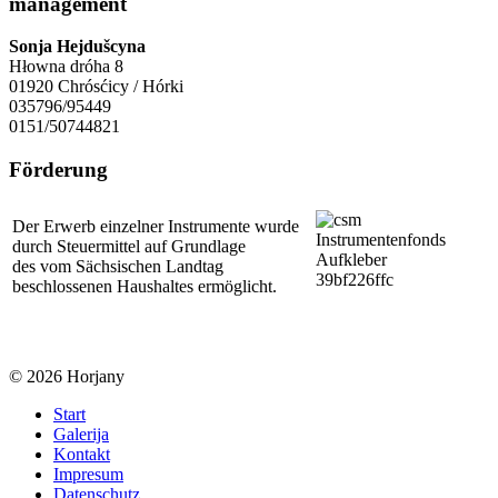
management
Sonja Hejdušcyna
Hłowna dróha 8
01920 Chrósćicy / Hórki
035796/95449
0151/50744821
Förderung
Der Erwerb einzelner Instrumente wurde
durch Steuermittel auf Grundlage
des vom Sächsischen Landtag
beschlossenen Haushaltes ermöglicht.
© 2026 Horjany
Start
Galerija
Kontakt
Impresum
Datenschutz