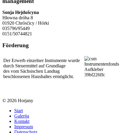
management
Sonja Hejdušcyna
Hłowna dróha 8
01920 Chrósćicy / Hórki
035796/95449
0151/50744821
Förderung
Der Erwerb einzelner Instrumente wurde
durch Steuermittel auf Grundlage
des vom Sächsischen Landtag
beschlossenen Haushaltes ermöglicht.
© 2026 Horjany
Start
Galerija
Kontakt
Impresum
Datenschutz