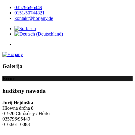
035796/95449
0151/50744821
kontakt@horjany.de
Galerija
Error
hudźbny nawoda
Jurij Hejduška
Hłowna dróha 8
01920 Chrósćicy / Hórki
035796/95449
0160/6116083