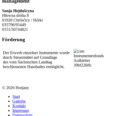
management
Sonja Hejdušcyna
Hłowna dróha 8
01920 Chrósćicy / Hórki
035796/95449
0151/50744821
Förderung
Der Erwerb einzelner Instrumente wurde
durch Steuermittel auf Grundlage
des vom Sächsischen Landtag
beschlossenen Haushaltes ermöglicht.
© 2026 Horjany
Start
Galerija
Kontakt
Impresum
Datenschutz