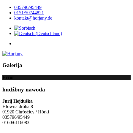
035796/95449
0151/50744821
kontakt@horjany.de
Galerija
Error
hudźbny nawoda
Jurij Hejduška
Hłowna dróha 8
01920 Chrósćicy / Hórki
035796/95449
0160/6116083