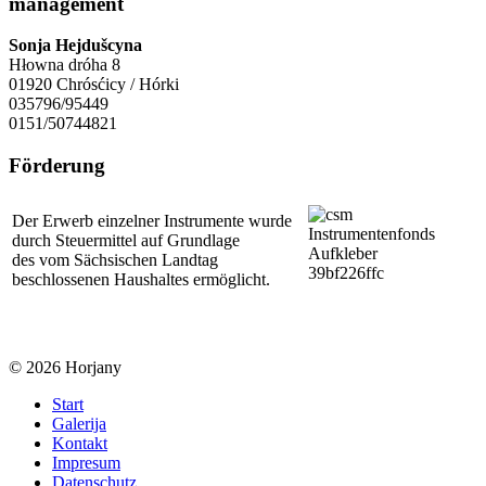
management
Sonja Hejdušcyna
Hłowna dróha 8
01920 Chrósćicy / Hórki
035796/95449
0151/50744821
Förderung
Der Erwerb einzelner Instrumente wurde
durch Steuermittel auf Grundlage
des vom Sächsischen Landtag
beschlossenen Haushaltes ermöglicht.
© 2026 Horjany
Start
Galerija
Kontakt
Impresum
Datenschutz