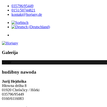
035796/95449
0151/50744821
kontakt@horjany.de
Galerija
Error
hudźbny nawoda
Jurij Hejduška
Hłowna dróha 8
01920 Chrósćicy / Hórki
035796/95449
0160/6116083