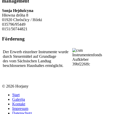
management
Sonja Hejdušcyna
Hłowna dróha 8
01920 Chrósćicy / Hórki
035796/95449
0151/50744821
Förderung
Der Erwerb einzelner Instrumente wurde
durch Steuermittel auf Grundlage
des vom Sächsischen Landtag
beschlossenen Haushaltes ermöglicht.
© 2026 Horjany
Start
Galerija
Kontakt
Impresum
Datenschutz