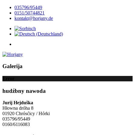
035796/95449
0151/50744821
kontakt@horjany.de
Galerija
Error
hudźbny nawoda
Jurij Hejduška
Hłowna dróha 8
01920 Chrósćicy / Hórki
035796/95449
0160/6116083