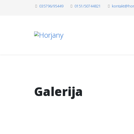
035796/95449
0151/50744821
kontakt@hor
Galerija