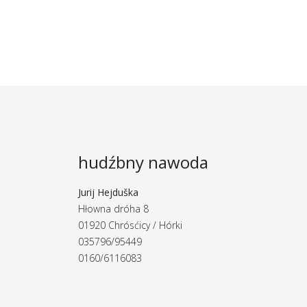
hudźbny nawoda
Jurij Hejduška
Hłowna dróha 8
01920 Chrósćicy / Hórki
035796/95449
0160/6116083