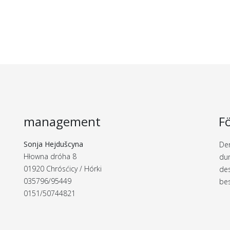
management
F
Sonja Hejdušcyna
Der
Hłowna dróha 8
dur
01920 Chrósćicy / Hórki
de
035796/95449
bes
0151/50744821