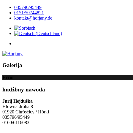
035796/95449
0151/50744821
kontakt@horjany.de
Galerija
Error
hudźbny nawoda
Jurij Hejduška
Hłowna dróha 8
01920 Chrósćicy / Hórki
035796/95449
0160/6116083