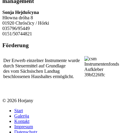
management
Sonja Hejdušcyna
Hłowna dróha 8
01920 Chrósćicy / Hórki
035796/95449
0151/50744821
Förderung
Der Erwerb einzelner Instrumente wurde
durch Steuermittel auf Grundlage
des vom Sächsischen Landtag
beschlossenen Haushaltes ermöglicht.
© 2026 Horjany
Start
Galerija
Kontakt
Impresum
Datenschutz